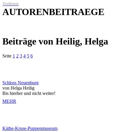
Vorlesen
AUTORENBEITRAEGE
Beiträge von Heilig, Helga
Seite
1
2
3
4
5
6
Schloss Neuenburg
von Helga Heilig
Bis hierher und nicht weiter!
MEHR
Käthe-Kruse-Puppenmuseum