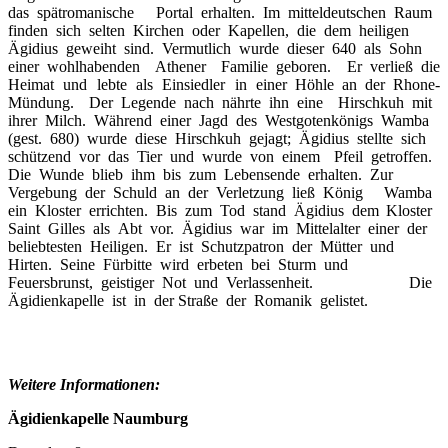
das spätromanische Portal erhalten. Im mitteldeutschen Raum
finden sich selten Kirchen oder Kapellen, die dem heiligen
Ägidius geweiht sind. Vermutlich wurde dieser 640 als Sohn
einer wohlhabenden Athener Familie geboren. Er verließ die
Heimat und lebte als Einsiedler in einer Höhle an der Rhone-
Mündung. Der Legende nach nährte ihn eine Hirschkuh mit
ihrer Milch. Während einer Jagd des Westgotenkönigs Wamba
(gest. 680) wurde diese Hirschkuh gejagt; Ägidius stellte sich
schützend vor das Tier und wurde von einem Pfeil getroffen.
Die Wunde blieb ihm bis zum Lebensende erhalten. Zur
Vergebung der Schuld an der Verletzung ließ König Wamba
ein Kloster errichten. Bis zum Tod stand Ägidius dem Kloster
Saint Gilles als Abt vor. Ägidius war im Mittelalter einer der
beliebtesten Heiligen. Er ist Schutzpatron der Mütter und
Hirten. Seine Fürbitte wird erbeten bei Sturm und
Feuersbrunst, geistiger Not und Verlassenheit. Die
Ägidienkapelle ist in der Straße der Romanik gelistet.
Weitere Informationen:
Ägidienkapelle Naumburg