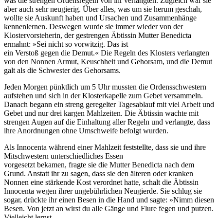
was die strengen Ordensregeln von ihr verlangten. Zugleich war sie
aber auch sehr neugierig. Über alles, was um sie herum geschah,
wollte sie Auskunft haben und Ursachen und Zusammenhänge
kennenlernen. Deswegen wurde sie immer wieder von der
Klostervorsteherin, der gestrengen Äbtissin Mutter Benedicta
ermahnt: »Sei nicht so vorwitzig. Das ist
ein Verstoß gegen die Demut.« Die Regeln des Klosters verlangten
von den Nonnen Armut, Keuschheit und Gehorsam, und die Demut
galt als die Schwester des Gehorsams.
Jeden Morgen pünktlich um 5 Uhr mussten die Ordensschwestern
aufstehen und sich in der Klosterkapelle zum Gebet versammeln.
Danach begann ein streng geregelter Tagesablauf mit viel Arbeit und
Gebet und nur drei kargen Mahlzeiten. Die Äbtissin wachte mit
strengen Augen auf die Einhaltung aller Regeln und verlangte, dass
ihre Anordnungen ohne Umschweife befolgt wurden.
Als Innocenta während einer Mahlzeit feststellte, dass sie und ihre
Mitschwestern unterschiedliches Essen
vorgesetzt bekamen, fragte sie die Mutter Benedicta nach dem
Grund. Anstatt ihr zu sagen, dass sie den älteren oder kranken
Nonnen eine stärkende Kost verordnet hatte, schalt die Äbtissin
Innocenta wegen ihrer ungebührlichen Neugierde. Sie schlug sie
sogar, drückte ihr einen Besen in die Hand und sagte: »Nimm diesen
Besen. Von jetzt an wirst du alle Gänge und Flure fegen und putzen.
Vielleicht lernst