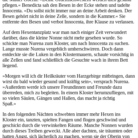
pflegen.« Benedicta sah den Besen in der Ecke stehen und tadelte
Innocenta. »Du sollst nicht immer nur an deine Arbeit denken. Der
Besen gehört nicht in deine Zelle, sondern in die Kammer.« Sie
entfernte den Besen und verbot Innocenta, ihre Klause zu verlassen.
Auf dem Hexentanzplatz war man nach einiger Zeit verwundert
darüber, dass die kleine Nonne nicht mehr gesehen wurde. So
schickte man Nurena zum Kloster, um nach Innocenta zu suchen.
Lange musste Nurena vergeblich umherschwirren. Doch dann
entdeckte sie die Luken in den Klostermauern, schaute vorsichtig in
alle Zellen und fand schließlich die Gesuchte wach in ihrem Bett
liegend.
»Morgen will ich dir Heilkräuter vom Harzgebirge mitbringen, dann
wirst du bald wieder gesund und kräftig sein«, versprach Nurena.
»Außerdem werde ich unsere Freundinnen und Freunde dazu
überreden, mich zu begleiten. In einem Kloster herumzufliegen, mit
so vielen Säulen, Gängen und Hallen, das macht ja richtig
Spaß.«
In den folgenden Nächten schwebten immer mehr Hexen ins
Kloster ein, tanzten, spielten Fangen und flogen geschwind und
geschickt durch die verwinkelten Räume. Manche Nonnen wurden
durch dieses Treiben geweckt. Alle aber dachten, sie träumten oder
hatten Angst, sich lächerlich zu machen, wenn sie der Oberin von