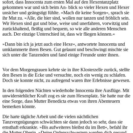
sofort, dass Innocenta zum ersten Mal auf den Hexentanzplatz
gekommen war und sich beim An- blick so vieler Hexen und Hexer
unsicher und geängstigt fühlte. »Mach dir keine Sorgen«, sprach sie
ihr Mut zu. »Alle, die hier sind, wollen nur tanzen und fröhlich sein.
Wir Hexen sind gut und böse, weise und unerfahren, vorwitzig und
zurückhaltend, fleißig und bequem, so wie alle anderen Menschen
auch. Der einzige Unterschied ist, dass wir fliegen können.«
»Dann bin ich ja jetzt auch eine Hexe«, antwortete Innocenta und
umklammerte ihren Besen. Gut gelaunt und beschwingt mischte sie
sich unter die Tanzenden und fand einige Freunde unter ihnen.
Vor dem Morgengrauen kehrte sie in ihre Klosterzelle zurück, stellte
den Besen in die Ecke und versuchte, noch ein wenig zu schlafen.
Doch sie konnte nicht, zu aufregend waren ihre Erlebnisse gewesen.
In den folgenden Nächten wiederholte Innocenta ihre Ausflüge. Mit
unwiderstehlicher Kraft zog es sie zum Hexenplatz. Sie hatte nur die
eine Sorge, dass Mutter Benedicta etwas von ihren Abenteuern
bemerken könnte.
Die harte tägliche Arbeit und die vielen nächtlichen
Tanzvergnügungen schwächten sie dann jedoch so sehr, dass sie
ernsthaft erkrankte. »Bis aufweiteres bleibst du im Bett«, befahl ihr
die Mutter Oberin. »Deine Ordensschwestern werden dich gesund