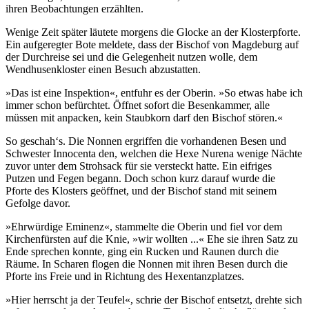
ihren Beobachtungen erzählten.
Wenige Zeit später läutete morgens die Glocke an der Klosterpforte.
Ein aufgeregter Bote meldete, dass der Bischof von Magdeburg auf
der Durchreise sei und die Gelegenheit nutzen wolle, dem
Wendhusenkloster einen Besuch abzustatten.
»Das ist eine Inspektion«, entfuhr es der Oberin. »So etwas habe ich
immer schon befürchtet. Öffnet sofort die Besenkammer, alle
müssen mit anpacken, kein Staubkorn darf den Bischof stören.«
So geschah‘s. Die Nonnen ergriffen die vorhandenen Besen und
Schwester Innocenta den, welchen die Hexe Nurena wenige Nächte
zuvor unter dem Strohsack für sie versteckt hatte. Ein eifriges
Putzen und Fegen begann. Doch schon kurz darauf wurde die
Pforte des Klosters geöffnet, und der Bischof stand mit seinem
Gefolge davor.
»Ehrwürdige Eminenz«, stammelte die Oberin und fiel vor dem
Kirchenfürsten auf die Knie, »wir wollten ...« Ehe sie ihren Satz zu
Ende sprechen konnte, ging ein Rucken und Raunen durch die
Räume. In Scharen flogen die Nonnen mit ihren Besen durch die
Pforte ins Freie und in Richtung des Hexentanzplatzes.
»Hier herrscht ja der Teufel«, schrie der Bischof entsetzt, drehte sich