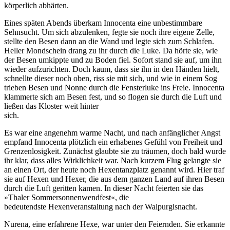
körperlich abhärten.
Eines späten Abends überkam Innocenta eine unbestimmbare
Sehnsucht. Um sich abzulenken, fegte sie noch ihre eigene Zelle,
stellte den Besen dann an die Wand und legte sich zum Schlafen.
Heller Mondschein drang zu ihr durch die Luke. Da hörte sie, wie
der Besen umkippte und zu Boden fiel. Sofort stand sie auf, um ihn
wieder aufzurichten. Doch kaum, dass sie ihn in den Händen hielt,
schnellte dieser noch oben, riss sie mit sich, und wie in einem Sog
trieben Besen und Nonne durch die Fensterluke ins Freie. Innocenta
klammerte sich am Besen fest, und so flogen sie durch die Luft und
ließen das Kloster weit hinter
sich.
Es war eine angenehm warme Nacht, und nach anfänglicher Angst
empfand Innocenta plötzlich ein erhabenes Gefühl von Freiheit und
Grenzenlosigkeit. Zunächst glaubte sie zu träumen, doch bald wurde
ihr klar, dass alles Wirklichkeit war. Nach kurzem Flug gelangte sie
an einen Ort, der heute noch Hexentanzplatz genannt wird. Hier traf
sie auf Hexen und Hexer, die aus dem ganzen Land auf ihren Besen
durch die Luft geritten kamen. In dieser Nacht feierten sie das
»Thaler Sommersonnenwendfest«, die
bedeutendste Hexenveranstaltung nach der Walpurgisnacht.
Nurena, eine erfahrene Hexe, war unter den Feiernden. Sie erkannte