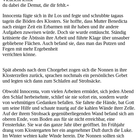
du dabei die Demut, die dir fehlt.«
Innocenta fügte sich in ihr Los und fegte und schrubbte tagaus
tagein die Böden des Klosters. Sie hoffte, dass Mutter Benedicta
nach einiger Zeit ein Erbarmen mit ihr haben und ihr andere
Aufgaben zuweisen würde. Doch sie wurde enttäuscht. Ständig
kritisierte die Äbtissin ihre Arbeit und führte Klage über unsauber
gebliebene Flächen. Auch befand sie, dass man das Putzen und
Fegen mit mehr Ergebenheit
verrichten könne.
Spät abends nach dem Chorgebet zogen sich die Nonnen in ihre
Klosterzellen zurück, sprachen nochmals ein persönliches Gebet
und legten sich dann zum Schlafen auf Strohsäcke.
Obwohl Innocenta, vom vielen Arbeiten ermüdet, sich jeden Abend
den Schlaf herbeisehnte, schlief sie nie sofort ein, sondern wurde
von wehmütigen Gedanken befallen. Sie faltete die Hände, bat Gott
um seine Hilfe und schaute traurig auf die kahlen Wände ihrer Zelle.
Auf der ihrem Strohsack gegenüberliegenden Wand befand sich am
oberen Ende, vom Boden aus für sie nicht erreichbar, eine
Fensterluke. Sie war das ganze Jahr über geöffnet. Im Frühjahr
drang vom Klostergarten her ein angenehmer Duft durch die Luke.
Im Winter wehten kalte Winde herein. Die Nonnen sollten sich