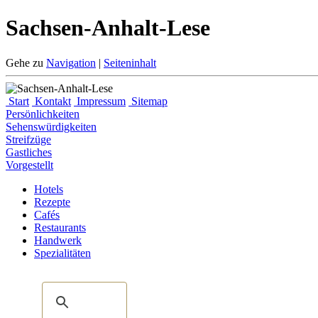
Sachsen-Anhalt-Lese
Gehe zu
Navigation
|
Seiteninhalt
Start
Kontakt
Impressum
Sitemap
Persönlichkeiten
Sehenswürdigkeiten
Streifzüge
Gastliches
Vorgestellt
Hotels
Rezepte
Cafés
Restaurants
Handwerk
Spezialitäten