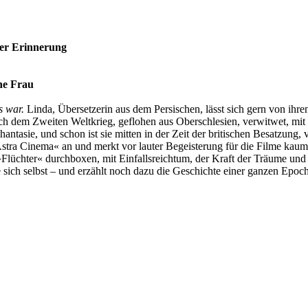
der Erinnerung
ne Frau
es war.
Linda, Übersetzerin aus dem Persischen, lässt sich gern von ihre
ch dem Zweiten Weltkrieg, geflohen aus Oberschlesien, verwitwet, mit f
ntasie, und schon ist sie mitten in der Zeit der britischen Besatzung,
tra Cinema« an und merkt vor lauter Begeisterung für die Filme kaum,
s »Flüchter« durchboxen, mit Einfallsreichtum, der Kraft der Träume und
ie sich selbst – und erzählt noch dazu die Geschichte einer ganzen Epoc