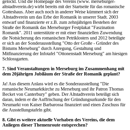
gelockt. Und die Homepage des Vereins (www. merseburger-
altstadtverein.de) wirbt bereits mit der Startseite für das romanische
Gotteshaus. Aber auch noch in anderer Weise kümmert sich der
Altstadtverein um das Erbe der Romanik in unserer Stadt. 2003
entwarf und finanzierte er z.B. zum zehnjährigen Bestehen der
Straße der Romanik das Merseburger Festplakat "Faszination
Romanik". 2011 unterstützte er mit einer finanziellen Zuwendung
die Notsicherung des romanischen Petriklosters und 2012 beteiligte
er sich an der Sonderausstellung "Otto der Große - Gründer des
Bistums Merseburg" durch Anregung, Gestaltung und
Mitfinanzierung der Infotafel "Ottonenstadt Merseburg" am hiesigen
Schlossgarten.
7. Sind Veranstaltungen in Merseburg im Zusammenhang mit
dem 20jährigen Jubiläum der Straße der Romanik geplant?
Ja! Aus diesem Anlass wird es die Sonderausstellung "Die
romanische Neumarktkirche zu Merseburg und ihr Patron Thomas
Becket von Canterbury" geben. Der Altstadtverein beteiligt sich
daran, indem er die Auffrischung der Gründungsurkunde für den
Neumarkt von Kaiser Barbarossa finanziert und einen Zuschuss für
die Ausstellungstafeln gibt.
8. Gibt es weitere aktuelle Vorhaben des Vereins, die dem
Anliegen dieser Themenroute entsprechen?