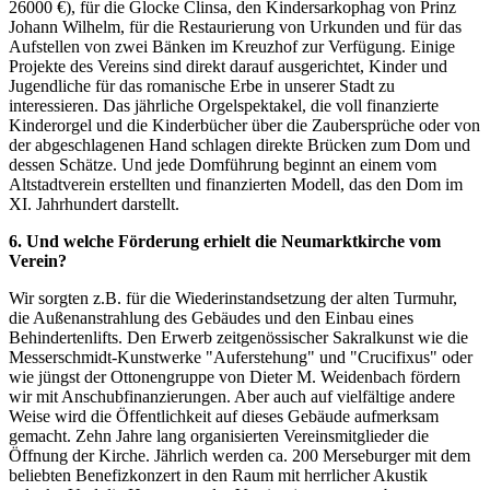
26000 €), für die Glocke Clinsa, den Kindersarkophag von Prinz
Johann Wilhelm, für die Restaurierung von Urkunden und für das
Aufstellen von zwei Bänken im Kreuzhof zur Verfügung. Einige
Projekte des Vereins sind direkt darauf ausgerichtet, Kinder und
Jugendliche für das romanische Erbe in unserer Stadt zu
interessieren. Das jährliche Orgelspektakel, die voll finanzierte
Kinderorgel und die Kinderbücher über die Zaubersprüche oder von
der abgeschlagenen Hand schlagen direkte Brücken zum Dom und
dessen Schätze. Und jede Domführung beginnt an einem vom
Altstadtverein erstellten und finanzierten Modell, das den Dom im
XI. Jahrhundert darstellt.
6. Und welche Förderung erhielt die Neumarktkirche vom
Verein?
Wir sorgten z.B. für die Wiederinstandsetzung der alten Turmuhr,
die Außenanstrahlung des Gebäudes und den Einbau eines
Behindertenlifts. Den Erwerb zeitgenössischer Sakralkunst wie die
Messerschmidt-Kunstwerke "Auferstehung" und "Crucifixus" oder
wie jüngst der Ottonengruppe von Dieter M. Weidenbach fördern
wir mit Anschubfinanzierungen. Aber auch auf vielfältige andere
Weise wird die Öffentlichkeit auf dieses Gebäude aufmerksam
gemacht. Zehn Jahre lang organisierten Vereinsmitglieder die
Öffnung der Kirche. Jährlich werden ca. 200 Merseburger mit dem
beliebten Benefizkonzert in den Raum mit herrlicher Akustik