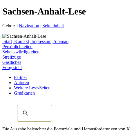
Sachsen-Anhalt-Lese
Gehe zu
Navigation
|
Seiteninhalt
Start
Kontakt
Impressum
Sitemap
Persönlichkeiten
Sehenswürdigkeiten
Streifzüge
Gastliches
Vorgestellt
Partner
Autoren
Weitere Lese-Seiten
Grußkarten
Die Ausgabe beleuchtet die Potenziale und Herausforderungen von KI, 