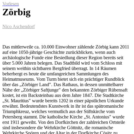
Vorlesen
Zörbig
Nico Aschendorf
Das mittlerweile ca. 10.000 Einwohner zählende Zörbig kann 2011
auf eine 1050-jährige Geschichte zurückblicken, wenn auch
archäologische Funde eine Besiedlung dieser Region bereits seit
über 5.000 Jahren belegen. Das Stadtbild wird vom Schloss mit
seinem weithin sichtbaren Bergfried überragt. In 14 Räumen
beherbergt es heute die umfangreichen Sammlungen des
Heimatmuseums. Vom Turm bietet sich ein prächtiger Rundblick
über das „Zörbiger Land". Das Rathaus, in dessen unmittelbarer
Nähe der „Zörbiger Saftjunge" den bekannten Zörbiger Rübensaft
kostet, ist ein Backsteinbau aus dem Jahre 1847. Die Stadtkirche
„St. Mauritius" wurde bereits 1202 in einer päpstlichen Urkunde
erwähnt. Bedeutendstes Kunstwerk in ihr ist das spätromanische
Triumphkreuz, welches vermutlich aus der Stiftskirche vom
Petersberg stammt. Die katholische Kirche „St. Antonius" wurde
erst 1911 geweiht. Von den Dorfkirchen der zahlreichen Ortsteile
sind insbesondere die Wehrkirche Göttnitz, die romanische
Wehrkirche Spören und der Altar in der Dorfkirche Cösitz zu