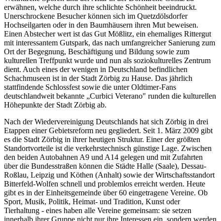
erwähnen, welche durch ihre schlichte Schönheit beeindruckt.
Unerschrockene Besucher können sich im Quetzdölsdorfer
Hochseilgarten oder in den Baumhäusern ihren Mut beweisen.
Einen Abstecher wert ist das Gut Mößlitz, ein ehemaliges Rittergut
mit interessantem Gutspark, das nach umfangreicher Sanierung zum
Ort der Begegnung, Beschäftigung und Bildung sowie zum
kulturellen Treffpunkt wurde und nun als soziokulturelles Zentrum
dient. Auch eines der wenigen in Deutschland befindlichen
Schachmuseen ist in der Stadt Zörbig zu Hause. Das jährlich
stattfindende Schlossfest sowie die unter Oldtimer-Fans
deutschlandweit bekannte „Curbici Veterano" runden die kulturellen
Höhepunkte der Stadt Zörbig ab.
Nach der Wiedervereinigung Deutschlands hat sich Zörbig in drei
Etappen einer Gebietsreform neu gegliedert. Seit 1. März 2009 gibt
es die Stadt Zörbig in ihrer heutigen Struktur. Einer der größten
Standortvorteile ist die verkehrstechnisch günstige Lage. Zwischen
den beiden Autobahnen A9 und A14 gelegen und mit Zufahrten
über die Bundesstraßen können die Städte Halle (Saale), Dessau-
Roßlau, Leipzig und Köthen (Anhalt) sowie der Wirtschaftsstandort
Bitterfeld-Wolfen schnell und problemlos erreicht werden. Heute
gibt es in der Einheitsgemeinde über 60 eingetragene Vereine. Ob
Sport, Musik, Politik, Heimat- und Tradition, Kunst oder
Tierhaltung - eines haben alle Vereine gemeinsam: sie setzen
innerhalb ihrer Gruppe nicht nur ihre Interessen ein, sondern werden