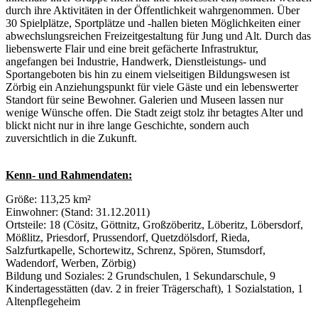
durch ihre Aktivitäten in der Öffentlichkeit wahrgenommen. Über
30 Spielplätze, Sportplätze und -hallen bieten Möglichkeiten einer
abwechslungsreichen Freizeitgestaltung für Jung und Alt. Durch das
liebenswerte Flair und eine breit gefächerte Infrastruktur,
angefangen bei Industrie, Handwerk, Dienstleistungs- und
Sportangeboten bis hin zu einem vielseitigen Bildungswesen ist
Zörbig ein Anziehungspunkt für viele Gäste und ein lebenswerter
Standort für seine Bewohner. Galerien und Museen lassen nur
wenige Wünsche offen. Die Stadt zeigt stolz ihr betagtes Alter und
blickt nicht nur in ihre lange Geschichte, sondern auch
zuversichtlich in die Zukunft.
Kenn- und Rahmendaten:
Größe: 113,25 km²
Einwohner: (Stand: 31.12.2011)
Ortsteile: 18 (Cösitz, Göttnitz, Großzöberitz, Löberitz, Löbersdorf,
Mößlitz, Priesdorf, Prussendorf, Quetzdölsdorf, Rieda,
Salzfurtkapelle, Schortewitz, Schrenz, Spören, Stumsdorf,
Wadendorf, Werben, Zörbig)
Bildung und Soziales: 2 Grundschulen, 1 Sekundarschule, 9
Kindertagesstätten (dav. 2 in freier Trägerschaft), 1 Sozialstation, 1
Altenpflegeheim