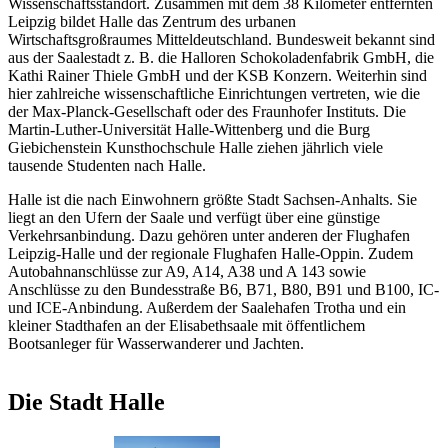
Wissenschaftsstandort. Zusammen mit dem 38 Kilometer entfernten
Leipzig bildet Halle das Zentrum des urbanen
Wirtschaftsgroßraumes Mitteldeutschland. Bundesweit bekannt sind
aus der Saalestadt z. B. die Halloren Schokoladenfabrik GmbH, die
Kathi Rainer Thiele GmbH und der KSB Konzern. Weiterhin sind
hier zahlreiche wissenschaftliche Einrichtungen vertreten, wie die
der Max-Planck-Gesellschaft oder des Fraunhofer Instituts. Die
Martin-Luther-Universität Halle-Wittenberg und die Burg
Giebichenstein Kunsthochschule Halle ziehen jährlich viele
tausende Studenten nach Halle.
Halle ist die nach Einwohnern größte Stadt Sachsen-Anhalts. Sie
liegt an den Ufern der Saale und verfügt über eine günstige
Verkehrsanbindung. Dazu gehören unter anderen der Flughafen
Leipzig-Halle und der regionale Flughafen Halle-Oppin. Zudem
Autobahnanschlüsse zur A9, A14, A38 und A 143 sowie
Anschlüsse zu den Bundesstraße B6, B71, B80, B91 und B100, IC-
und ICE-Anbindung. Außerdem der Saalehafen Trotha und ein
kleiner Stadthafen an der Elisabethsaale mit öffentlichem
Bootsanleger für Wasserwanderer und Jachten.
Die Stadt Halle