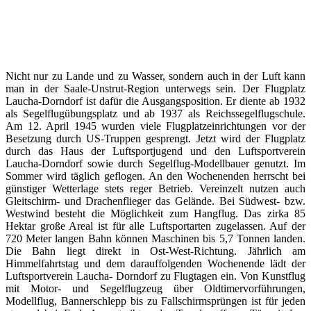
Nicht nur zu Lande und zu Wasser, sondern auch in der Luft kann
man in der Saale-Unstrut-Region unterwegs sein. Der Flugplatz
Laucha-Dorndorf ist dafür die Ausgangsposition. Er diente ab 1932
als Segelflugübungsplatz und ab 1937 als Reichssegelflugschule.
Am 12. April 1945 wurden viele Flugplatzeinrichtungen vor der
Besetzung durch US-Truppen gesprengt. Jetzt wird der Flugplatz
durch das Haus der Luftsportjugend und den Luftsportverein
Laucha-Dorndorf sowie durch Segelflug-Modellbauer genutzt. Im
Sommer wird täglich geflogen. An den Wochenenden herrscht bei
günstiger Wetterlage stets reger Betrieb. Vereinzelt nutzen auch
Gleitschirm- und Drachenflieger das Gelände. Bei Südwest- bzw.
Westwind besteht die Möglichkeit zum Hangflug. Das zirka 85
Hektar große Areal ist für alle Luftsportarten zugelassen. Auf der
720 Meter langen Bahn können Maschinen bis 5,7 Tonnen landen.
Die Bahn liegt direkt in Ost-West-Richtung. Jährlich am
Himmelfahrtstag und dem darauffolgenden Wochenende lädt der
Luftsportverein Laucha- Dorndorf zu Flugtagen ein. Von Kunstflug
mit Motor- und Segelflugzeug über Oldtimervorführungen,
Modellflug, Bannerschlepp bis zu Fallschirmsprüngen ist für jeden