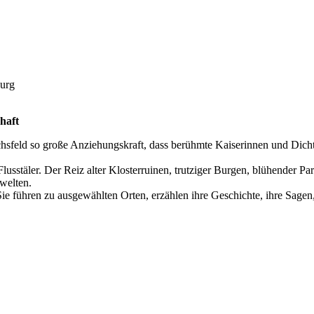
burg
haft
sfeld so große Anziehungskraft, dass berühmte Kaiserinnen und Dichter
Fluss­täler. Der Reiz alter Klosterruinen, trutziger Burgen, blühende
welten.
Sie führen zu ausgewählten Orten, erzählen ihre Geschichte, ihre Sag