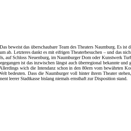
. Das beweist das überschaubare Team des Theaters Naumburg. Es ist d
ikum ab. Letzteres dankt es mit eifrigen Theaterbesuchen – und das ni
fels, auf Schloss Neuenburg, im Naumburger Dom oder Kunstwerk Turbin
rgegangen ist das inzwischen längst auch überregional bekannte und g
. Allerdings wich die Intendanz schon in den 80ern vom bewährten Kon
Welt bedeuten. Dass die Naumburger voll hinter ihrem Theater stehen, 
ent leerer Stadtkasse bislang niemals ernsthaft zur Disposition stand.