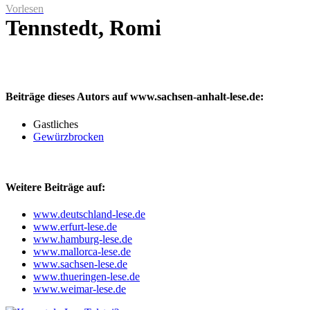
Vorlesen
Tennstedt, Romi
Beiträge dieses Autors auf www.sachsen-anhalt-lese.de:
Gastliches
Gewürzbrocken
Weitere Beiträge auf:
www.deutschland-lese.de
www.erfurt-lese.de
www.hamburg-lese.de
www.mallorca-lese.de
www.sachsen-lese.de
www.thueringen-lese.de
www.weimar-lese.de